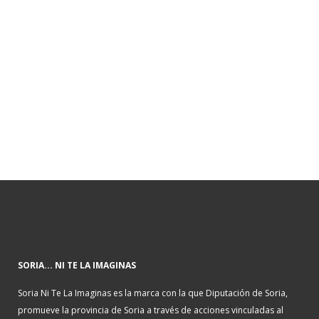
SORIA... NI TE LA IMAGINAS
Soria Ni Te La Imaginas es la marca con la que Diputación de Soria,
promueve la provincia de Soria a través de acciones vinculadas al