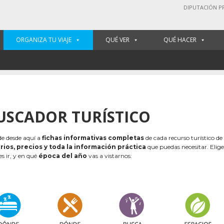
DIPUTACIÓN P
ORGANIZA TU VIAJE
QUÉ VER
QUÉ HACER
USCADOR TURÍSTICO
e desde aquí a
fichas informativas completas
de cada recurso turístico de
rios, precios y toda la información práctica
que puedas necesitar. Elig
es ir, y en qué
época del año
vas a vistarnos: