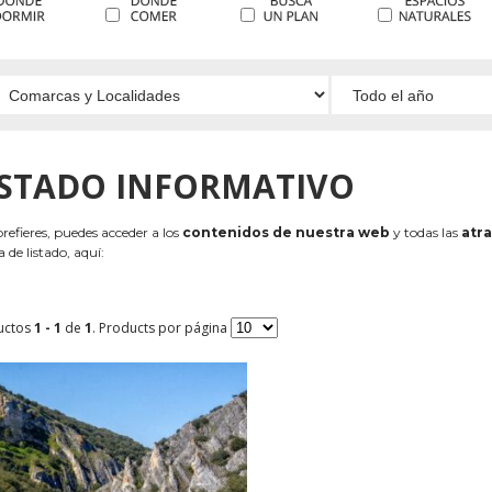
ISTADO INFORMATIVO
 prefieres, puedes acceder a los
contenidos de nuestra web
y todas las
atra
 de listado, aquí:
uctos
1 - 1
de
1
. Products por página