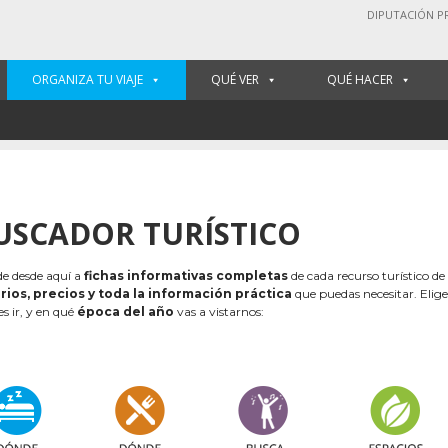
DIPUTACIÓN P
ORGANIZA TU VIAJE
QUÉ VER
QUÉ HACER
USCADOR TURÍSTICO
e desde aquí a
fichas informativas completas
de cada recurso turístico de
rios, precios y toda la información práctica
que puedas necesitar. Elig
es ir, y en qué
época del año
vas a vistarnos: