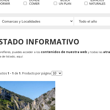
ISTADO INFORMATIVO
 prefieres, puedes acceder a los
contenidos de nuestra web
y todas las
atra
 de listado, aquí:
uctos
1 - 1
de
1
. Products por página