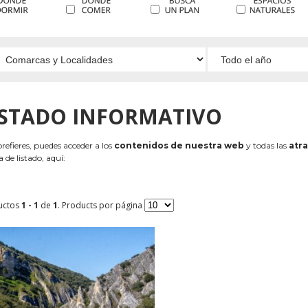
ISTADO INFORMATIVO
 prefieres, puedes acceder a los
contenidos de nuestra web
y todas las
atra
 de listado, aquí:
uctos
1 - 1
de
1
. Products por página