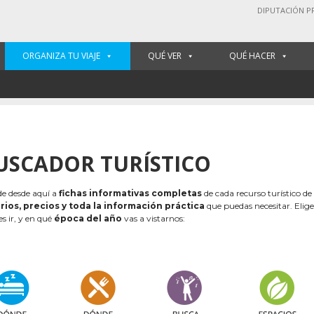
DIPUTACIÓN P
ORGANIZA TU VIAJE
QUÉ VER
QUÉ HACER
USCADOR TURÍSTICO
e desde aquí a
fichas informativas completas
de cada recurso turístico de
rios, precios y toda la información práctica
que puedas necesitar. Elig
es ir, y en qué
época del año
vas a vistarnos: