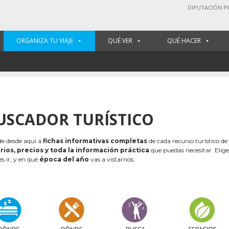
DIPUTACIÓN P
ORGANIZA TU VIAJE
QUÉ VER
QUÉ HACER
USCADOR TURÍSTICO
e desde aquí a
fichas informativas completas
de cada recurso turístico de
rios, precios y toda la información práctica
que puedas necesitar. Elig
es ir, y en qué
época del año
vas a vistarnos: