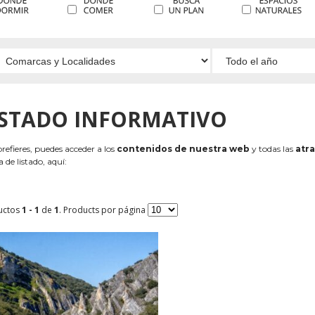
ISTADO INFORMATIVO
 prefieres, puedes acceder a los
contenidos de nuestra web
y todas las
atra
 de listado, aquí:
uctos
1 - 1
de
1
. Products por página