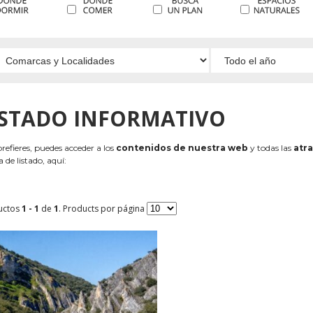
ISTADO INFORMATIVO
 prefieres, puedes acceder a los
contenidos de nuestra web
y todas las
atra
 de listado, aquí:
uctos
1 - 1
de
1
. Products por página