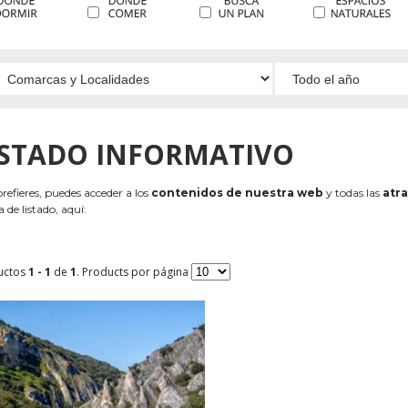
ISTADO INFORMATIVO
 prefieres, puedes acceder a los
contenidos de nuestra web
y todas las
atra
 de listado, aquí:
uctos
1 - 1
de
1
. Products por página