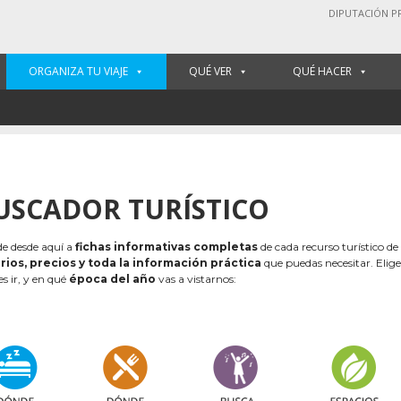
DIPUTACIÓN P
ORGANIZA TU VIAJE
QUÉ VER
QUÉ HACER
USCADOR TURÍSTICO
e desde aquí a
fichas informativas completas
de cada recurso turístico de
rios, precios y toda la información práctica
que puedas necesitar. Elig
es ir, y en qué
época del año
vas a vistarnos: