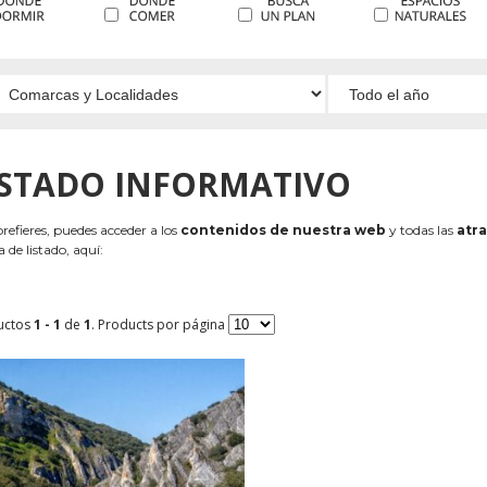
ISTADO INFORMATIVO
 prefieres, puedes acceder a los
contenidos de nuestra web
y todas las
atra
 de listado, aquí:
uctos
1 - 1
de
1
. Products por página