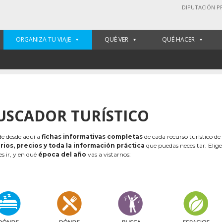
DIPUTACIÓN P
ORGANIZA TU VIAJE
QUÉ VER
QUÉ HACER
USCADOR TURÍSTICO
e desde aquí a
fichas informativas completas
de cada recurso turístico de
rios, precios y toda la información práctica
que puedas necesitar. Elig
es ir, y en qué
época del año
vas a vistarnos: