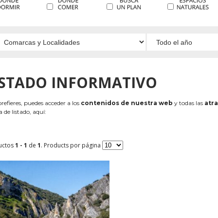
ISTADO INFORMATIVO
 prefieres, puedes acceder a los
contenidos de nuestra web
y todas las
atra
 de listado, aquí:
uctos
1 - 1
de
1
. Products por página