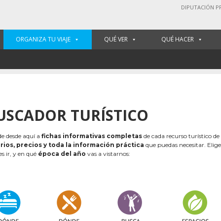
DIPUTACIÓN P
ORGANIZA TU VIAJE
QUÉ VER
QUÉ HACER
USCADOR TURÍSTICO
e desde aquí a
fichas informativas completas
de cada recurso turístico de
rios, precios y toda la información práctica
que puedas necesitar. Elig
es ir, y en qué
época del año
vas a vistarnos: