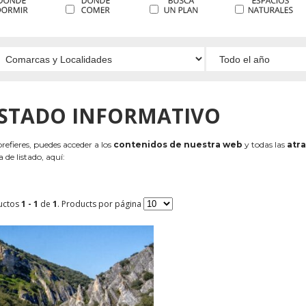
ISTADO INFORMATIVO
 prefieres, puedes acceder a los
contenidos de nuestra web
y todas las
atra
 de listado, aquí:
uctos
1 - 1
de
1
. Products por página