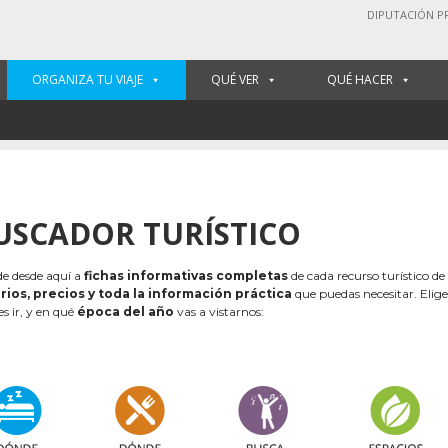
DIPUTACIÓN P
ORGANIZA TU VIAJE
QUÉ VER
QUÉ HACER
USCADOR TURÍSTICO
e desde aquí a
fichas informativas completas
de cada recurso turístico de
rios, precios y toda la información práctica
que puedas necesitar. Elig
es ir, y en qué
época del año
vas a vistarnos: