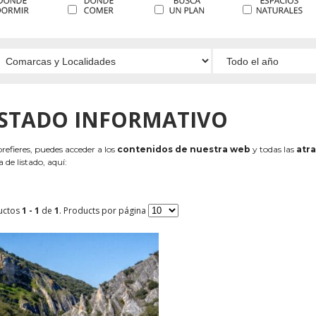
ISTADO INFORMATIVO
 prefieres, puedes acceder a los
contenidos de nuestra web
y todas las
atra
 de listado, aquí:
uctos
1 - 1
de
1
. Products por página