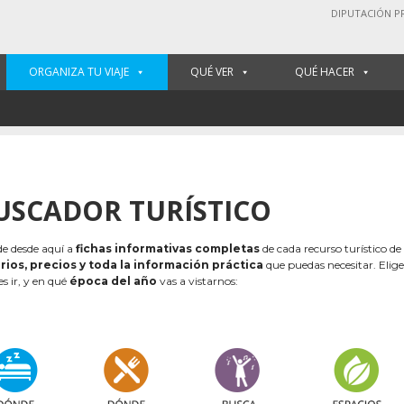
DIPUTACIÓN P
ORGANIZA TU VIAJE
QUÉ VER
QUÉ HACER
USCADOR TURÍSTICO
e desde aquí a
fichas informativas completas
de cada recurso turístico de
rios, precios y toda la información práctica
que puedas necesitar. Elig
es ir, y en qué
época del año
vas a vistarnos: