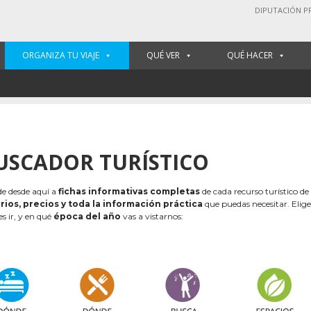
DIPUTACIÓN P
ORGANIZA TU VIAJE
QUÉ VER
QUÉ HACER
USCADOR TURÍSTICO
e desde aquí a
fichas informativas completas
de cada recurso turístico de
rios, precios y toda la información práctica
que puedas necesitar. Elig
es ir, y en qué
época del año
vas a vistarnos: