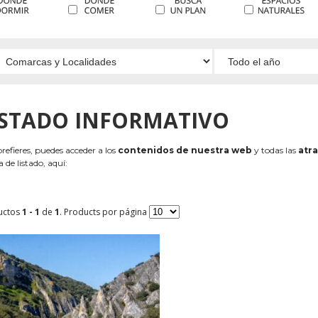
ISTADO INFORMATIVO
 prefieres, puedes acceder a los
contenidos de nuestra web
y todas las
atra
 de listado, aquí:
uctos
1 - 1
de
1
. Products por página