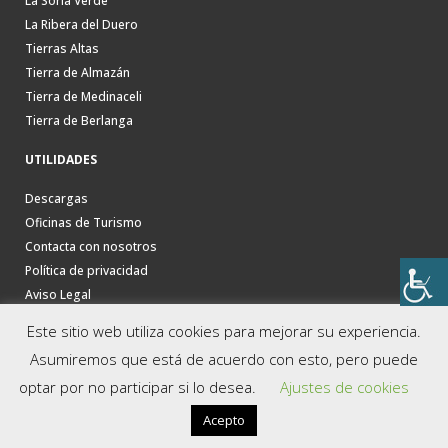
La Soria Verde
La Ribera del Duero
Tierras Altas
Tierra de Almazán
Tierra de Medinaceli
Tierra de Berlanga
UTILIDADES
Descargas
Oficinas de Turismo
Contacta con nosotros
Política de privacidad
Aviso Legal
Este sitio web utiliza cookies para mejorar su experiencia.
Asumiremos que está de acuerdo con esto, pero puede
optar por no participar si lo desea.
Ajustes de cookies
Acepto