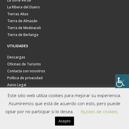
La Soria Verde
La Ribera del Duero
Tierras Altas
Tierra de Almazán
Tierra de Medinaceli
Tierra de Berlanga
UTILIDADES
Descargas
Oficinas de Turismo
Contacta con nosotros
Política de privacidad
Aviso Legal
Este sitio web utiliza cookies para mejorar su experiencia.
Asumiremos que está de acuerdo con esto, pero puede
optar por no participar si lo desea.
Ajustes de cookies
Acepto