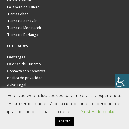
La Soria Verde
La Ribera del Duero
Tierras Altas
Tierra de Almazán
Tierra de Medinaceli
Tierra de Berlanga
UTILIDADES
Descargas
Oficinas de Turismo
Contacta con nosotros
Política de privacidad
Aviso Legal
Este sitio web utiliza cookies para mejorar su experiencia.
Asumiremos que está de acuerdo con esto, pero puede
optar por no participar si lo desea.
Ajustes de cookies
Acepto