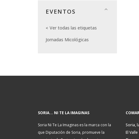
EVENTOS
Ver todas las etiquetas
Jornadas Micológicas
SORIA... NI TE LA IMAGINAS
COMAR
Soria Ni Te La Imaginas es la marca con la
Soria, l
que Diputación de Soria, promueve la
El Valle