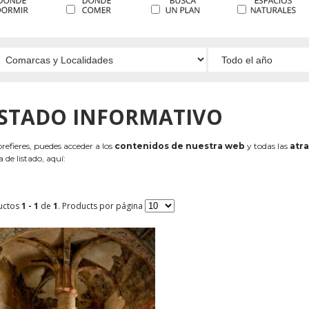
ISTADO INFORMATIVO
 prefieres, puedes acceder a los
contenidos de nuestra web
y todas las
atra
 de listado, aquí:
uctos
1 - 1
de
1
. Products por página