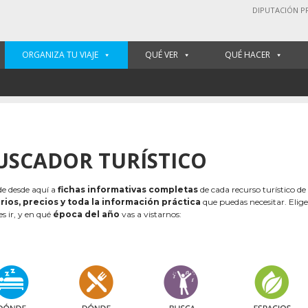
DIPUTACIÓN P
ORGANIZA TU VIAJE
QUÉ VER
QUÉ HACER
USCADOR TURÍSTICO
e desde aquí a
fichas informativas completas
de cada recurso turístico de
rios, precios y toda la información práctica
que puedas necesitar. Elig
es ir, y en qué
época del año
vas a vistarnos: