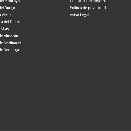
del Moncayo
Contacta con nosotros
del Burgo
Política de privacidad
a Verde
Aviso Legal
ra del Duero
 Altas
de Almazán
de Medinaceli
de Berlanga