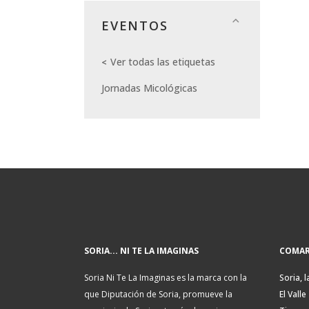
EVENTOS
Ver todas las etiquetas
Jornadas Micológicas
SORIA... NI TE LA IMAGINAS
COMAR
Soria Ni Te La Imaginas es la marca con la
Soria, l
que Diputación de Soria, promueve la
El Valle