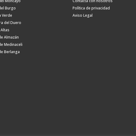
del Moncayo
Contacta con nosotros
del Burgo
Política de privacidad
a Verde
Aviso Legal
ra del Duero
 Altas
de Almazán
de Medinaceli
de Berlanga