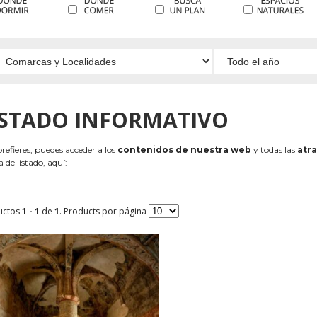
ISTADO INFORMATIVO
 prefieres, puedes acceder a los
contenidos de nuestra web
y todas las
atra
 de listado, aquí:
uctos
1 - 1
de
1
. Products por página