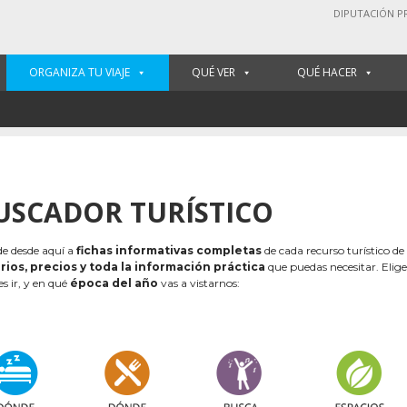
DIPUTACIÓN P
ORGANIZA TU VIAJE
QUÉ VER
QUÉ HACER
USCADOR TURÍSTICO
e desde aquí a
fichas informativas completas
de cada recurso turístico de
rios, precios y toda la información práctica
que puedas necesitar. Elig
es ir, y en qué
época del año
vas a vistarnos: