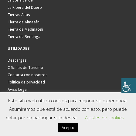
La Soria Verde
La Ribera del Duero
Tierras Altas
Tierra de Almazán
Tierra de Medinaceli
Tierra de Berlanga
UTILIDADES
Descargas
Oficinas de Turismo
Contacta con nosotros
Política de privacidad
Aviso Legal
Este sitio web utiliza cookies para mejorar su experiencia.
Asumiremos que está de acuerdo con esto, pero puede
optar por no participar si lo desea.
Ajustes de cookies
Acepto