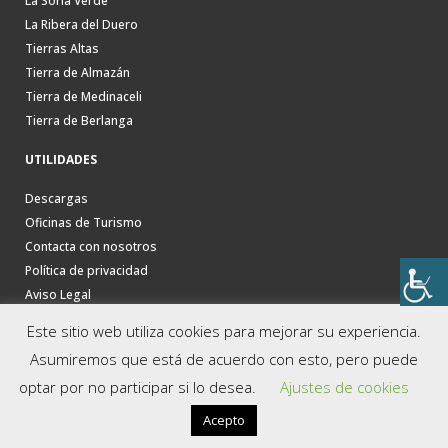
La Soria Verde
La Ribera del Duero
Tierras Altas
Tierra de Almazán
Tierra de Medinaceli
Tierra de Berlanga
UTILIDADES
Descargas
Oficinas de Turismo
Contacta con nosotros
Política de privacidad
Aviso Legal
Este sitio web utiliza cookies para mejorar su experiencia.
Asumiremos que está de acuerdo con esto, pero puede
optar por no participar si lo desea.
Ajustes de cookies
Acepto