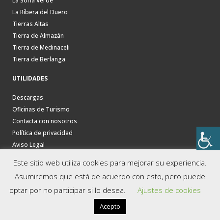
La Soria Verde
La Ribera del Duero
Tierras Altas
Tierra de Almazán
Tierra de Medinaceli
Tierra de Berlanga
UTILIDADES
Descargas
Oficinas de Turismo
Contacta con nosotros
Política de privacidad
Aviso Legal
Este sitio web utiliza cookies para mejorar su experiencia.
Asumiremos que está de acuerdo con esto, pero puede
optar por no participar si lo desea.
Ajustes de cookies
Acepto