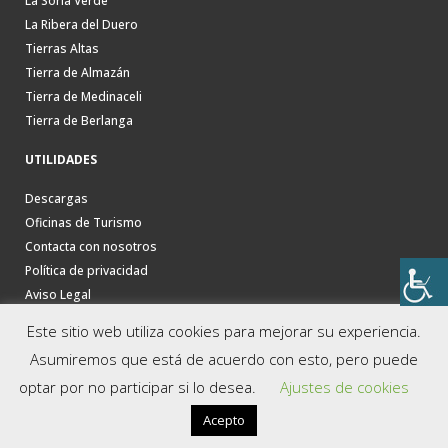
La Soria Verde
La Ribera del Duero
Tierras Altas
Tierra de Almazán
Tierra de Medinaceli
Tierra de Berlanga
UTILIDADES
Descargas
Oficinas de Turismo
Contacta con nosotros
Política de privacidad
Aviso Legal
Este sitio web utiliza cookies para mejorar su experiencia.
Asumiremos que está de acuerdo con esto, pero puede
optar por no participar si lo desea.
Ajustes de cookies
Acepto