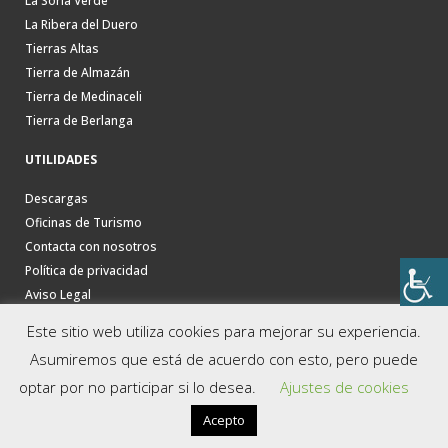
La Soria Verde
La Ribera del Duero
Tierras Altas
Tierra de Almazán
Tierra de Medinaceli
Tierra de Berlanga
UTILIDADES
Descargas
Oficinas de Turismo
Contacta con nosotros
Política de privacidad
Aviso Legal
Este sitio web utiliza cookies para mejorar su experiencia.
Asumiremos que está de acuerdo con esto, pero puede
optar por no participar si lo desea.
Ajustes de cookies
Acepto