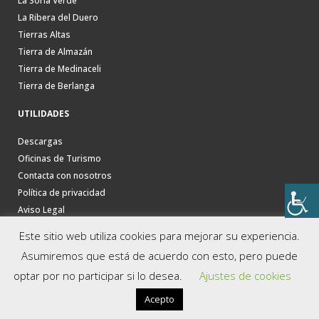
La Soria Verde
La Ribera del Duero
Tierras Altas
Tierra de Almazán
Tierra de Medinaceli
Tierra de Berlanga
UTILIDADES
Descargas
Oficinas de Turismo
Contacta con nosotros
Política de privacidad
Aviso Legal
Este sitio web utiliza cookies para mejorar su experiencia.
Asumiremos que está de acuerdo con esto, pero puede
optar por no participar si lo desea.
Ajustes de cookies
Acepto