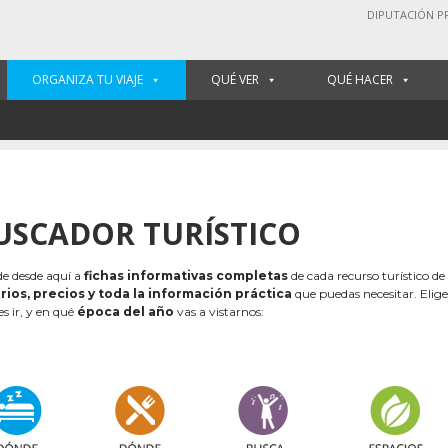
DIPUTACIÓN P
ORGANIZA TU VIAJE
QUÉ VER
QUÉ HACER
USCADOR TURÍSTICO
e desde aquí a
fichas informativas completas
de cada recurso turístico de
rios, precios y toda la información práctica
que puedas necesitar. Elig
es ir, y en qué
época del año
vas a vistarnos: