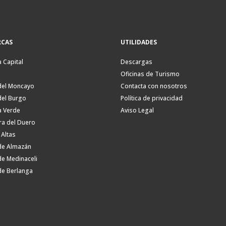
CAS
UTILIDADES
a Capital
Descargas
Oficinas de Turismo
del Moncayo
Contacta con nosotros
del Burgo
Política de privacidad
a Verde
Aviso Legal
ra del Duero
 Altas
de Almazán
de Medinaceli
de Berlanga