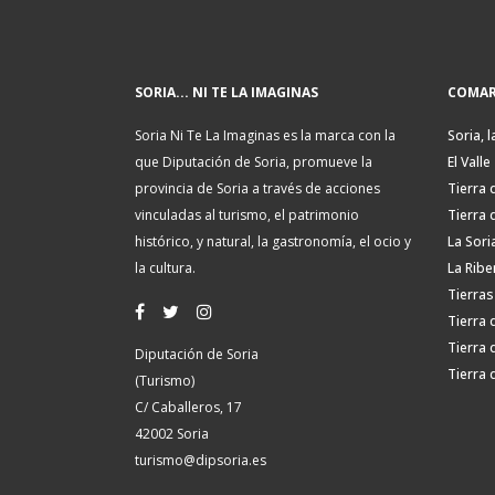
SORIA... NI TE LA IMAGINAS
COMAR
Soria Ni Te La Imaginas es la marca con la
Soria, l
que Diputación de Soria, promueve la
El Valle
provincia de Soria a través de acciones
Tierra 
vinculadas al turismo, el patrimonio
Tierra 
histórico, y natural, la gastronomía, el ocio y
La Sori
la cultura.
La Ribe
Tierras
Tierra 
Tierra 
Diputación de Soria
Tierra 
(Turismo)
C/ Caballeros, 17
42002 Soria
turismo@dipsoria.es