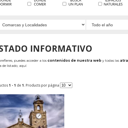
ISTADO INFORMATIVO
 prefieres, puedes acceder a los
contenidos de nuestra web
y todas las
atra
 de listado, aquí:
uctos
1 - 1
de
1
. Products por página