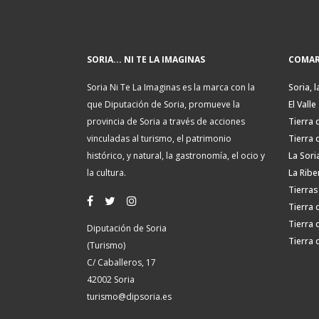
SORIA... NI TE LA IMAGINAS
COMAR
Soria Ni Te La Imaginas es la marca con la
Soria, l
que Diputación de Soria, promueve la
El Valle
provincia de Soria a través de acciones
Tierra 
vinculadas al turismo, el patrimonio
Tierra 
histórico, y natural, la gastronomía, el ocio y
La Sori
la cultura.
La Ribe
Tierras
Tierra 
Tierra 
Diputación de Soria
Tierra 
(Turismo)
C/ Caballeros, 17
42002 Soria
turismo@dipsoria.es