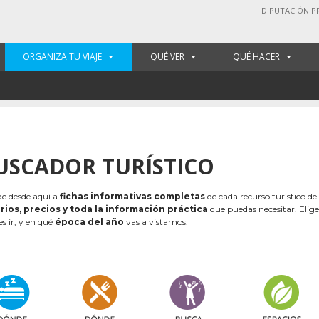
DIPUTACIÓN P
ORGANIZA TU VIAJE
QUÉ VER
QUÉ HACER
USCADOR TURÍSTICO
e desde aquí a
fichas informativas completas
de cada recurso turístico de
rios, precios y toda la información práctica
que puedas necesitar. Elig
es ir, y en qué
época del año
vas a vistarnos: