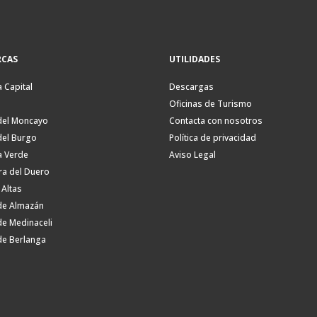
CAS
UTILIDADES
a Capital
Descargas
Oficinas de Turismo
del Moncayo
Contacta con nosotros
del Burgo
Política de privacidad
a Verde
Aviso Legal
ra del Duero
 Altas
de Almazán
de Medinaceli
de Berlanga