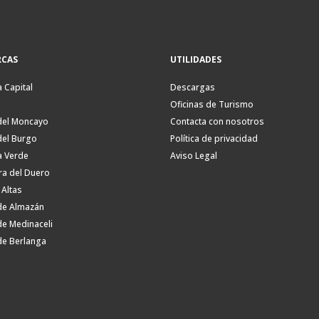
CAS
UTILIDADES
a Capital
Descargas
Oficinas de Turismo
del Moncayo
Contacta con nosotros
del Burgo
Política de privacidad
a Verde
Aviso Legal
ra del Duero
 Altas
de Almazán
de Medinaceli
de Berlanga