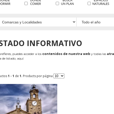
ISTADO INFORMATIVO
 prefieres, puedes acceder a los
contenidos de nuestra web
y todas las
atra
 de listado, aquí:
uctos
1 - 1
de
1
. Products por página