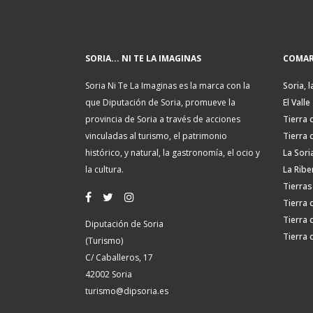
SORIA... NI TE LA IMAGINAS
COMAR
Soria Ni Te La Imaginas es la marca con la
Soria, l
que Diputación de Soria, promueve la
El Valle
provincia de Soria a través de acciones
Tierra 
vinculadas al turismo, el patrimonio
Tierra 
histórico, y natural, la gastronomía, el ocio y
La Sori
la cultura.
La Ribe
Tierras
Tierra 
Tierra 
Diputación de Soria
Tierra 
(Turismo)
C/ Caballeros, 17
42002 Soria
turismo@dipsoria.es