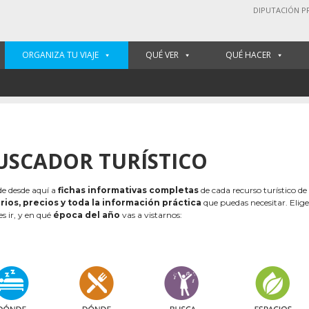
DIPUTACIÓN P
ORGANIZA TU VIAJE
QUÉ VER
QUÉ HACER
USCADOR TURÍSTICO
e desde aquí a
fichas informativas completas
de cada recurso turístico de
rios, precios y toda la información práctica
que puedas necesitar. Elig
es ir, y en qué
época del año
vas a vistarnos: