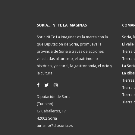
SORIA... NI TE LA IMAGINAS
COMAR
Soria Ni Te La Imaginas es la marca con la
Soria, l
que Diputación de Soria, promueve la
El Valle
provincia de Soria a través de acciones
Tierra 
vinculadas al turismo, el patrimonio
Tierra 
histórico, y natural, la gastronomía, el ocio y
La Sori
la cultura.
La Ribe
Tierras
Tierra 
Tierra 
Diputación de Soria
Tierra 
(Turismo)
C/ Caballeros, 17
42002 Soria
turismo@dipsoria.es