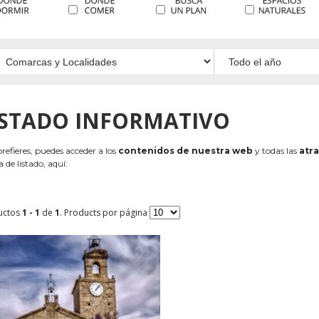
ISTADO INFORMATIVO
 prefieres, puedes acceder a los
contenidos de nuestra web
y todas las
atra
 de listado, aquí:
uctos
1 - 1
de
1
. Products por página