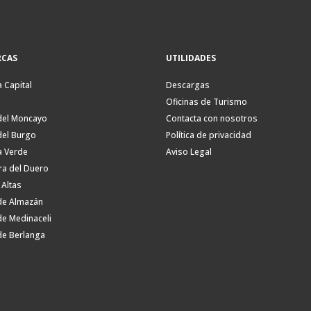
CAS
UTILIDADES
a Capital
Descargas
Oficinas de Turismo
del Moncayo
Contacta con nosotros
del Burgo
Política de privacidad
a Verde
Aviso Legal
ra del Duero
 Altas
de Almazán
de Medinaceli
de Berlanga