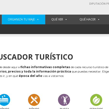
DIPUTACIÓN P
ORGANIZA TU VIAJE
QUÉ VER
QUÉ HACER
USCADOR TURÍSTICO
e desde aquí a
fichas informativas completas
de cada recurso turístico de
rios, precios y toda la información práctica
que puedas necesitar. Elig
es ir, y en qué
época del año
vas a vistarnos: