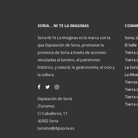
SORIA... NI TE LA IMAGINAS
COMAR
Soria Ni Te La Imaginas es la marca con la
Soria, l
que Diputación de Soria, promueve la
El Valle
provincia de Soria a través de acciones
Tierra 
vinculadas al turismo, el patrimonio
Tierra 
histórico, y natural, la gastronomía, el ocio y
La Sori
la cultura.
La Ribe
Tierras
Tierra 
Tierra 
Diputación de Soria
Tierra 
(Turismo)
C/ Caballeros, 17
42002 Soria
turismo@dipsoria.es