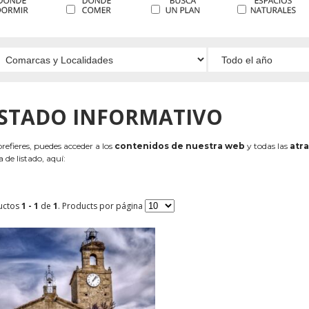
ISTADO INFORMATIVO
 prefieres, puedes acceder a los
contenidos de nuestra web
y todas las
atra
 de listado, aquí:
uctos
1 - 1
de
1
. Products por página