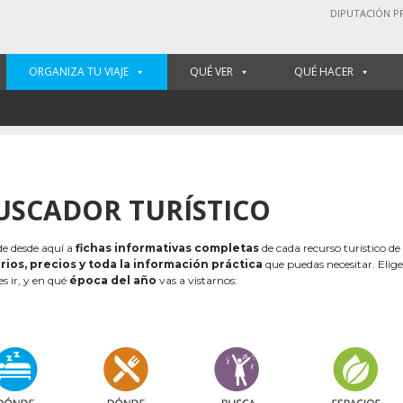
DIPUTACIÓN P
ORGANIZA TU VIAJE
QUÉ VER
QUÉ HACER
USCADOR TURÍSTICO
e desde aquí a
fichas informativas completas
de cada recurso turístico de
rios, precios y toda la información práctica
que puedas necesitar. Elig
es ir, y en qué
época del año
vas a vistarnos: