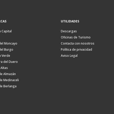
CAS
UTILIDADES
a Capital
Descargas
Oficinas de Turismo
del Moncayo
Contacta con nosotros
del Burgo
Política de privacidad
a Verde
Aviso Legal
ra del Duero
 Altas
de Almazán
de Medinaceli
de Berlanga