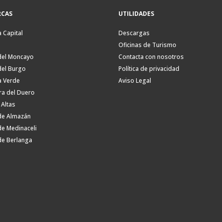
CAS
UTILIDADES
a Capital
Descargas
Oficinas de Turismo
del Moncayo
Contacta con nosotros
del Burgo
Política de privacidad
a Verde
Aviso Legal
ra del Duero
 Altas
de Almazán
de Medinaceli
de Berlanga