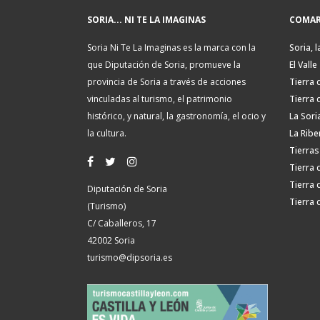
SORIA... NI TE LA IMAGINAS
COMAR
Soria Ni Te La Imaginas es la marca con la
Soria, l
que Diputación de Soria, promueve la
El Valle
provincia de Soria a través de acciones
Tierra 
vinculadas al turismo, el patrimonio
Tierra 
histórico, y natural, la gastronomía, el ocio y
La Sori
la cultura.
La Ribe
Tierras
Tierra 
Tierra 
Diputación de Soria
Tierra 
(Turismo)
C/ Caballeros, 17
42002 Soria
turismo@dipsoria.es