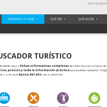
DIPUTACIÓN P
ORGANIZA TU VIAJE
QUÉ VER
QUÉ HACER
USCADOR TURÍSTICO
e desde aquí a
fichas informativas completas
de cada recurso turístico de
rios, precios y toda la información práctica
que puedas necesitar. Elig
es ir, y en qué
época del año
vas a vistarnos: