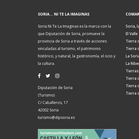
SORIA... NI TE LA IMAGINAS
COMAR
Soria Ni Te La Imaginas es la marca con la
Soria, l
que Diputación de Soria, promueve la
El Valle
provincia de Soria a través de acciones
Tierra 
vinculadas al turismo, el patrimonio
Tierra 
histórico, y natural, la gastronomía, el ocio y
La Sori
la cultura.
La Ribe
Tierras
Tierra 
Tierra 
Diputación de Soria
Tierra 
(Turismo)
C/ Caballeros, 17
42002 Soria
turismo@dipsoria.es