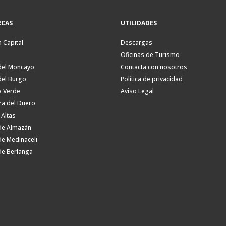
CAS
UTILIDADES
a Capital
Descargas
Oficinas de Turismo
del Moncayo
Contacta con nosotros
del Burgo
Política de privacidad
a Verde
Aviso Legal
ra del Duero
 Altas
de Almazán
de Medinaceli
de Berlanga