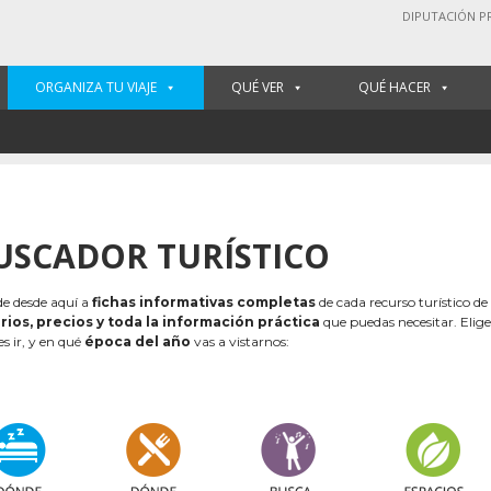
DIPUTACIÓN P
ORGANIZA TU VIAJE
QUÉ VER
QUÉ HACER
USCADOR TURÍSTICO
e desde aquí a
fichas informativas completas
de cada recurso turístico de
rios, precios y toda la información práctica
que puedas necesitar. Elig
es ir, y en qué
época del año
vas a vistarnos: