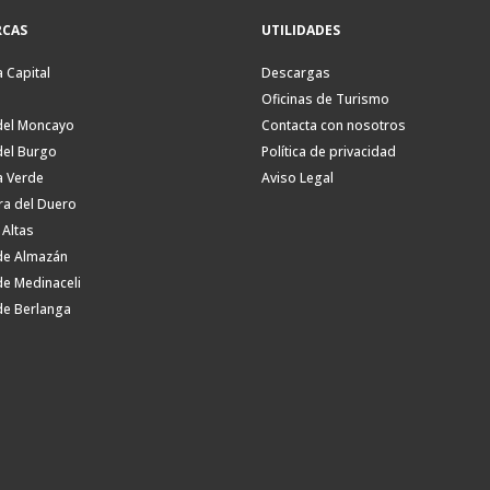
CAS
UTILIDADES
a Capital
Descargas
Oficinas de Turismo
del Moncayo
Contacta con nosotros
del Burgo
Política de privacidad
a Verde
Aviso Legal
ra del Duero
 Altas
de Almazán
de Medinaceli
de Berlanga