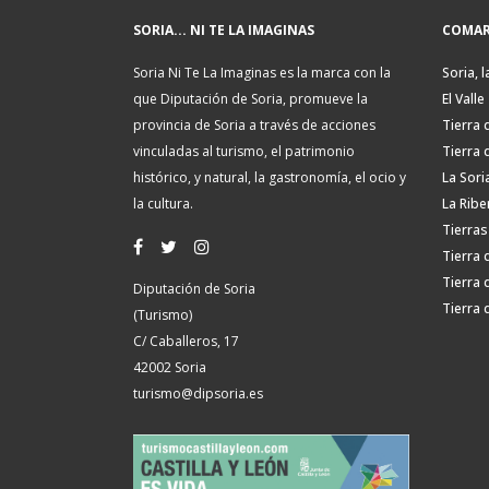
SORIA... NI TE LA IMAGINAS
COMAR
Soria Ni Te La Imaginas es la marca con la
Soria, l
que Diputación de Soria, promueve la
El Valle
provincia de Soria a través de acciones
Tierra 
vinculadas al turismo, el patrimonio
Tierra 
histórico, y natural, la gastronomía, el ocio y
La Sori
la cultura.
La Ribe
Tierras
Tierra 
Tierra 
Diputación de Soria
Tierra 
(Turismo)
C/ Caballeros, 17
42002 Soria
turismo@dipsoria.es