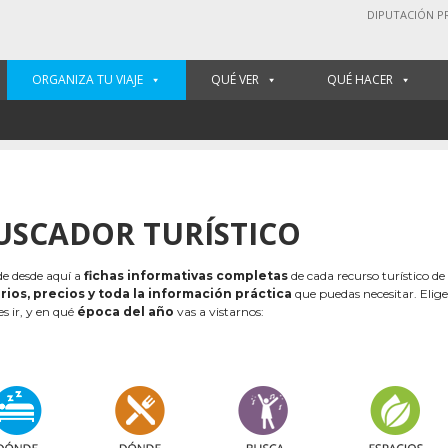
DIPUTACIÓN P
ORGANIZA TU VIAJE
QUÉ VER
QUÉ HACER
USCADOR TURÍSTICO
e desde aquí a
fichas informativas completas
de cada recurso turístico de
rios, precios y toda la información práctica
que puedas necesitar. Elig
es ir, y en qué
época del año
vas a vistarnos: