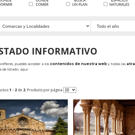
ISTADO INFORMATIVO
 prefieres, puedes acceder a los
contenidos de nuestra web
y todas las
atra
 de listado, aquí:
uctos
1 - 2
de
2
. Products por página