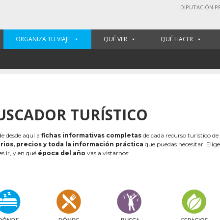
DIPUTACIÓN P
ORGANIZA TU VIAJE
QUÉ VER
QUÉ HACER
USCADOR TURÍSTICO
e desde aquí a
fichas informativas completas
de cada recurso turístico de
rios, precios y toda la información práctica
que puedas necesitar. Elig
es ir, y en qué
época del año
vas a vistarnos: