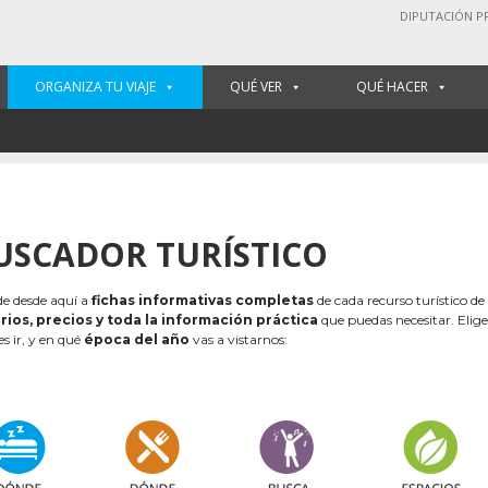
DIPUTACIÓN P
ORGANIZA TU VIAJE
QUÉ VER
QUÉ HACER
USCADOR TURÍSTICO
e desde aquí a
fichas informativas completas
de cada recurso turístico de
rios, precios y toda la información práctica
que puedas necesitar. Elig
es ir, y en qué
época del año
vas a vistarnos: