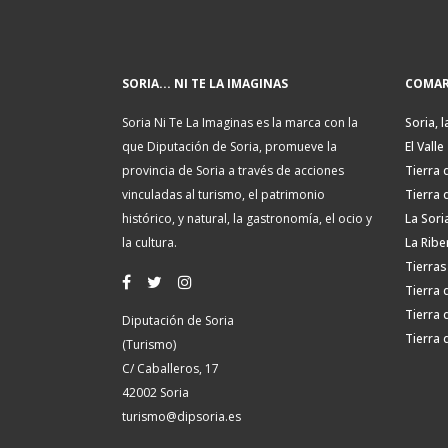
SORIA... NI TE LA IMAGINAS
COMAR
Soria Ni Te La Imaginas es la marca con la
Soria, l
que Diputación de Soria, promueve la
El Valle
provincia de Soria a través de acciones
Tierra 
vinculadas al turismo, el patrimonio
Tierra 
histórico, y natural, la gastronomía, el ocio y
La Sori
la cultura.
La Ribe
Tierras
Tierra 
Tierra 
Diputación de Soria
Tierra 
(Turismo)
C/ Caballeros, 17
42002 Soria
turismo@dipsoria.es