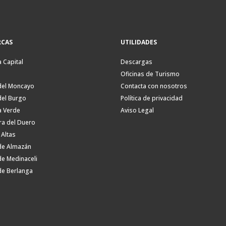
CAS
UTILIDADES
a Capital
Descargas
Oficinas de Turismo
del Moncayo
Contacta con nosotros
del Burgo
Política de privacidad
a Verde
Aviso Legal
ra del Duero
 Altas
de Almazán
de Medinaceli
de Berlanga