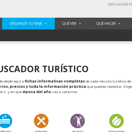
DIPUTACIÓN P
ORGANIZA TU VIAJE
QUÉ VER
QUÉ HACER
USCADOR TURÍSTICO
e desde aquí a
fichas informativas completas
de cada recurso turístico de
rios, precios y toda la información práctica
que puedas necesitar. Elig
es ir, y en qué
época del año
vas a vistarnos: