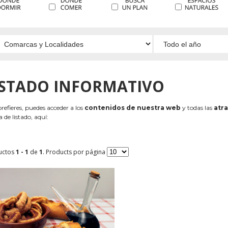
ISTADO INFORMATIVO
 prefieres, puedes acceder a los
contenidos de nuestra web
y todas las
atra
 de listado, aquí:
uctos
1 - 1
de
1
. Products por página