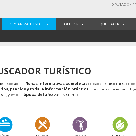
DIPUTACIÓN P
ORGANIZA TU VIAJE
QUÉ VER
QUÉ HACER
USCADOR TURÍSTICO
e desde aquí a
fichas informativas completas
de cada recurso turístico de
rios, precios y toda la información práctica
que puedas necesitar. Elig
es ir, y en qué
época del año
vas a vistarnos: