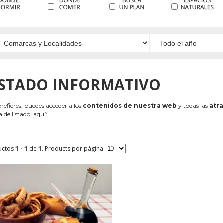
ISTADO INFORMATIVO
 prefieres, puedes acceder a los
contenidos de nuestra web
y todas las
atra
 de listado, aquí:
uctos
1 - 1
de
1
. Products por página