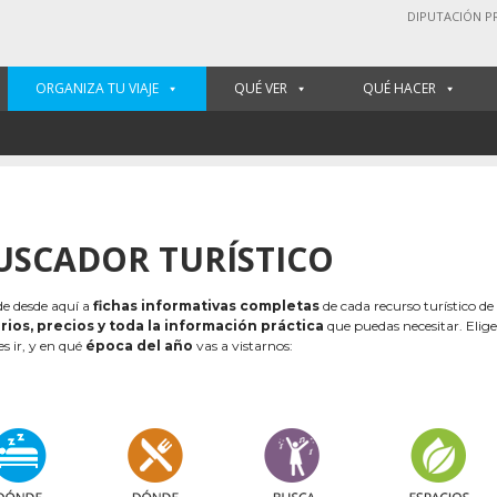
DIPUTACIÓN P
ORGANIZA TU VIAJE
QUÉ VER
QUÉ HACER
USCADOR TURÍSTICO
e desde aquí a
fichas informativas completas
de cada recurso turístico de
rios, precios y toda la información práctica
que puedas necesitar. Elig
es ir, y en qué
época del año
vas a vistarnos: