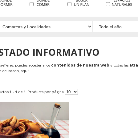
ISTADO INFORMATIVO
 prefieres, puedes acceder a los
contenidos de nuestra web
y todas las
atra
 de listado, aquí:
uctos
1 - 1
de
1
. Products por página