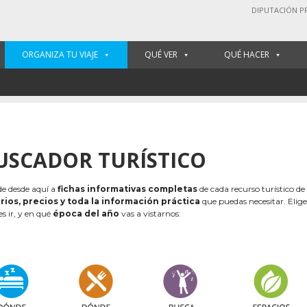
DIPUTACIÓN P
ORGANIZA TU VIAJE
QUÉ VER
QUÉ HACER
USCADOR TURÍSTICO
e desde aquí a
fichas informativas completas
de cada recurso turístico de
rios, precios y toda la información práctica
que puedas necesitar. Elig
es ir, y en qué
época del año
vas a vistarnos: