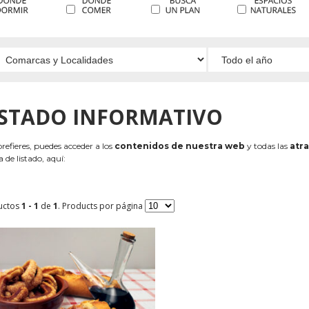
ISTADO INFORMATIVO
 prefieres, puedes acceder a los
contenidos de nuestra web
y todas las
atra
 de listado, aquí:
uctos
1 - 1
de
1
. Products por página