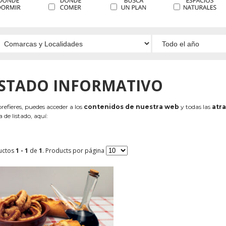
ISTADO INFORMATIVO
 prefieres, puedes acceder a los
contenidos de nuestra web
y todas las
atra
 de listado, aquí:
uctos
1 - 1
de
1
. Products por página