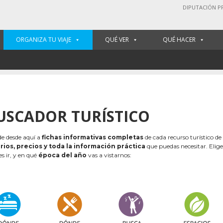
DIPUTACIÓN P
ORGANIZA TU VIAJE
QUÉ VER
QUÉ HACER
USCADOR TURÍSTICO
e desde aquí a
fichas informativas completas
de cada recurso turístico de
rios, precios y toda la información práctica
que puedas necesitar. Elig
es ir, y en qué
época del año
vas a vistarnos: