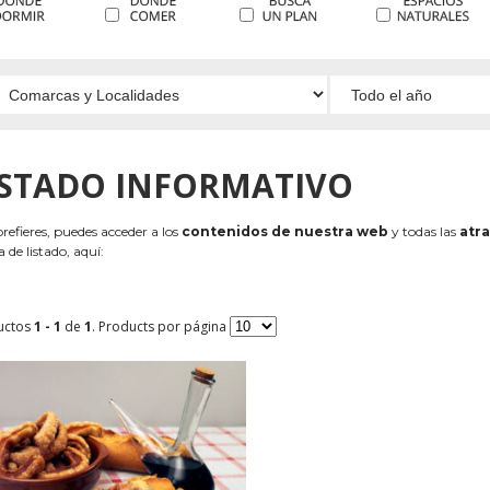
ISTADO INFORMATIVO
 prefieres, puedes acceder a los
contenidos de nuestra web
y todas las
atra
 de listado, aquí:
uctos
1 - 1
de
1
. Products por página