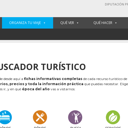
DIPUTACIÓN P
ORGANIZA TU VIAJE
QUÉ VER
QUÉ HACER
USCADOR TURÍSTICO
e desde aquí a
fichas informativas completas
de cada recurso turístico de
rios, precios y toda la información práctica
que puedas necesitar. Elig
es ir, y en qué
época del año
vas a vistarnos: