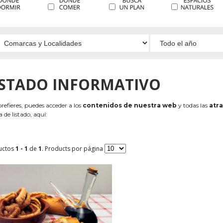
ISTADO INFORMATIVO
 prefieres, puedes acceder a los
contenidos de nuestra web
y todas las
atra
 de listado, aquí:
uctos
1 - 1
de
1
. Products por página