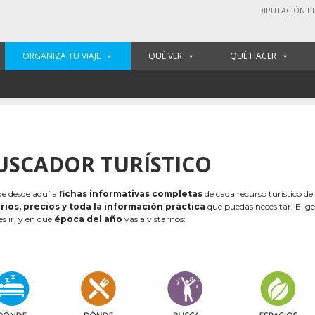
DIPUTACIÓN P
ORGANIZA TU VIAJE
QUÉ VER
QUÉ HACER
USCADOR TURÍSTICO
e desde aquí a
fichas informativas completas
de cada recurso turístico de
rios, precios y toda la información práctica
que puedas necesitar. Elig
es ir, y en qué
época del año
vas a vistarnos: