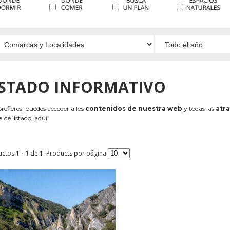
ISTADO INFORMATIVO
 prefieres, puedes acceder a los
contenidos de nuestra web
y todas las
atra
 de listado, aquí:
uctos
1 - 1
de
1
. Products por página