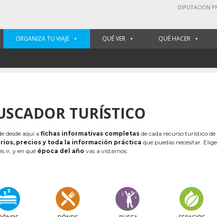
DIPUTACIÓN P
ORGANIZA TU VIAJE
QUÉ VER
QUÉ HACER
USCADOR TURÍSTICO
e desde aquí a
fichas informativas completas
de cada recurso turístico de
rios, precios y toda la información práctica
que puedas necesitar. Elig
es ir, y en qué
época del año
vas a vistarnos: