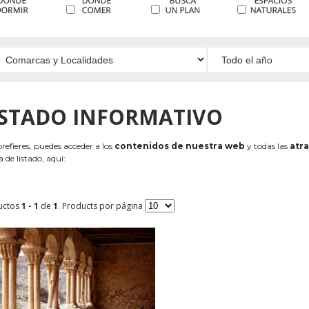
ISTADO INFORMATIVO
 prefieres, puedes acceder a los
contenidos de nuestra web
y todas las
atra
 de listado, aquí:
uctos
1 - 1
de
1
. Products por página