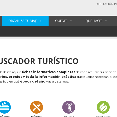
DIPUTACIÓN P
ORGANIZA TU VIAJE
QUÉ VER
QUÉ HACER
USCADOR TURÍSTICO
e desde aquí a
fichas informativas completas
de cada recurso turístico de
rios, precios y toda la información práctica
que puedas necesitar. Elig
es ir, y en qué
época del año
vas a vistarnos: