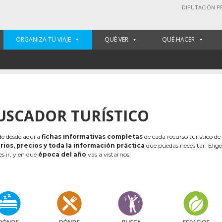
DIPUTACIÓN P
ORGANIZA TU VIAJE
QUÉ VER
QUÉ HACER
USCADOR TURÍSTICO
e desde aquí a
fichas informativas completas
de cada recurso turístico de
rios, precios y toda la información práctica
que puedas necesitar. Elig
es ir, y en qué
época del año
vas a vistarnos: