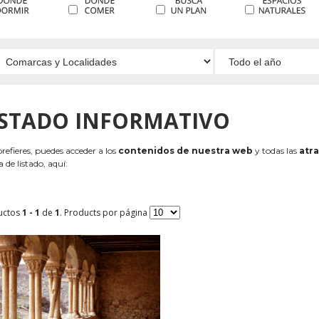
ISTADO INFORMATIVO
 prefieres, puedes acceder a los
contenidos de nuestra web
y todas las
atra
 de listado, aquí:
uctos
1 - 1
de
1
. Products por página