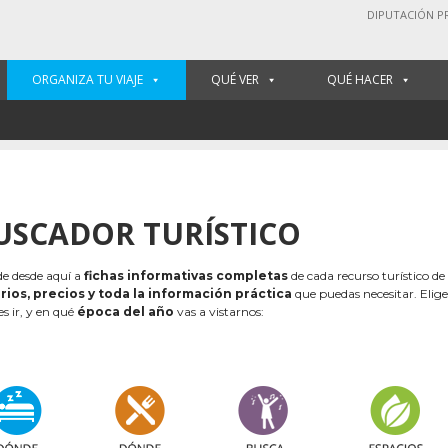
DIPUTACIÓN P
ORGANIZA TU VIAJE
QUÉ VER
QUÉ HACER
USCADOR TURÍSTICO
e desde aquí a
fichas informativas completas
de cada recurso turístico de
rios, precios y toda la información práctica
que puedas necesitar. Elig
es ir, y en qué
época del año
vas a vistarnos: