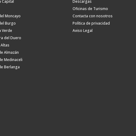
a Capital
Descargas
Oficinas de Turismo
del Moncayo
Contacta con nosotros
del Burgo
Política de privacidad
a Verde
Aviso Legal
ra del Duero
 Altas
de Almazán
de Medinaceli
de Berlanga