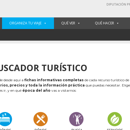
DIPUTACIÓN P
ORGANIZA TU VIAJE
QUÉ VER
QUÉ HACER
USCADOR TURÍSTICO
e desde aquí a
fichas informativas completas
de cada recurso turístico de
rios, precios y toda la información práctica
que puedas necesitar. Elig
es ir, y en qué
época del año
vas a vistarnos: