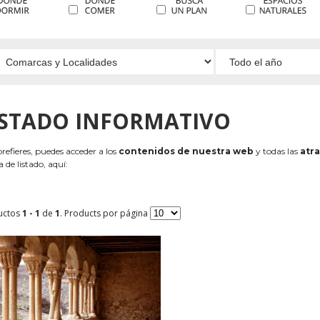
ISTADO INFORMATIVO
 prefieres, puedes acceder a los
contenidos de nuestra web
y todas las
atra
 de listado, aquí:
uctos
1 - 1
de
1
. Products por página