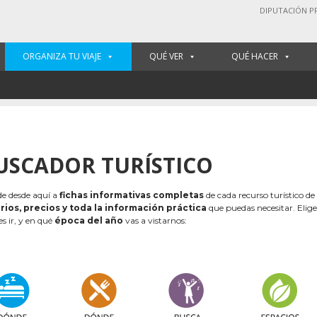
DIPUTACIÓN P
ORGANIZA TU VIAJE
QUÉ VER
QUÉ HACER
USCADOR TURÍSTICO
e desde aquí a
fichas informativas completas
de cada recurso turístico de
rios, precios y toda la información práctica
que puedas necesitar. Elig
es ir, y en qué
época del año
vas a vistarnos: