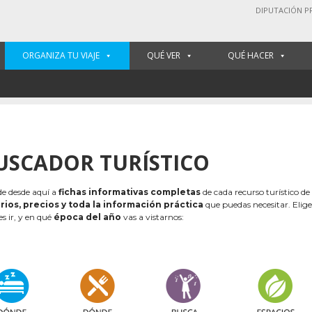
DIPUTACIÓN P
ORGANIZA TU VIAJE
QUÉ VER
QUÉ HACER
USCADOR TURÍSTICO
e desde aquí a
fichas informativas completas
de cada recurso turístico de
rios, precios y toda la información práctica
que puedas necesitar. Elig
es ir, y en qué
época del año
vas a vistarnos: