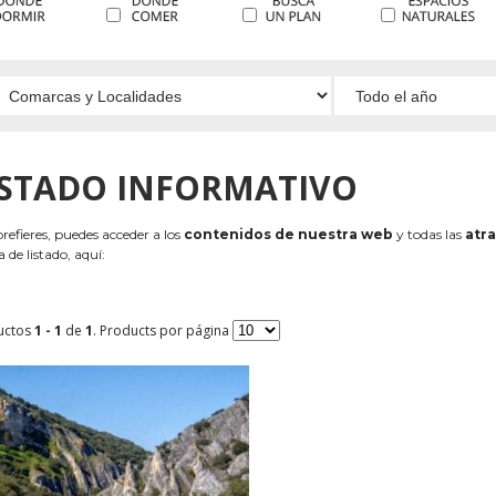
ISTADO INFORMATIVO
 prefieres, puedes acceder a los
contenidos de nuestra web
y todas las
atra
 de listado, aquí:
uctos
1 - 1
de
1
. Products por página