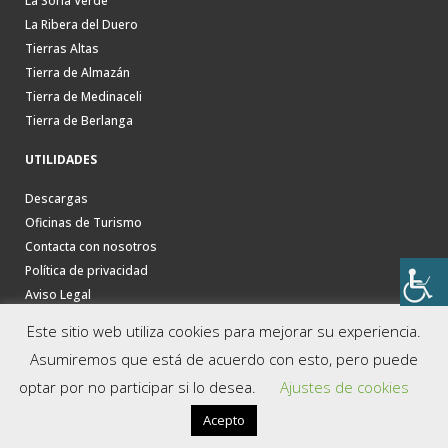
La Soria Verde
La Ribera del Duero
Tierras Altas
Tierra de Almazán
Tierra de Medinaceli
Tierra de Berlanga
UTILIDADES
Descargas
Oficinas de Turismo
Contacta con nosotros
Política de privacidad
Aviso Legal
Este sitio web utiliza cookies para mejorar su experiencia.
Asumiremos que está de acuerdo con esto, pero puede
optar por no participar si lo desea.
Ajustes de cookies
Acepto