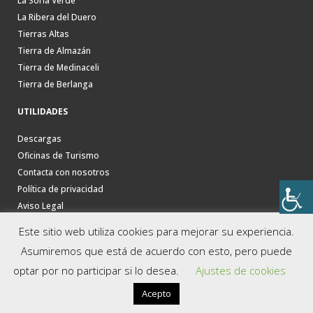
La Soria Verde
La Ribera del Duero
Tierras Altas
Tierra de Almazán
Tierra de Medinaceli
Tierra de Berlanga
UTILIDADES
Descargas
Oficinas de Turismo
Contacta con nosotros
Política de privacidad
Aviso Legal
Este sitio web utiliza cookies para mejorar su experiencia.
Asumiremos que está de acuerdo con esto, pero puede
optar por no participar si lo desea.
Ajustes de cookies
Acepto