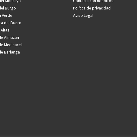
del Moncayo
Contacta con nosotros
del Burgo
Política de privacidad
a Verde
Aviso Legal
ra del Duero
 Altas
de Almazán
de Medinaceli
de Berlanga