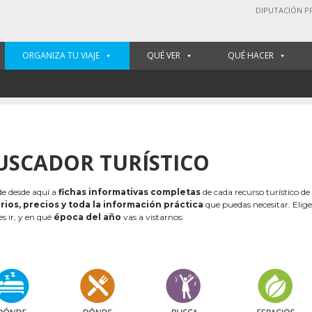
DIPUTACIÓN P
ORGANIZA TU VIAJE
QUÉ VER
QUÉ HACER
USCADOR TURÍSTICO
e desde aquí a
fichas informativas completas
de cada recurso turístico de
rios, precios y toda la información práctica
que puedas necesitar. Elig
es ir, y en qué
época del año
vas a vistarnos: